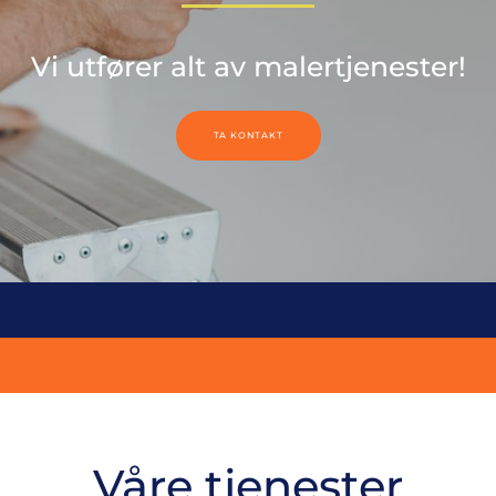
Vi utfører alt av malertjenester!
TA KONTAKT
Våre tjenester