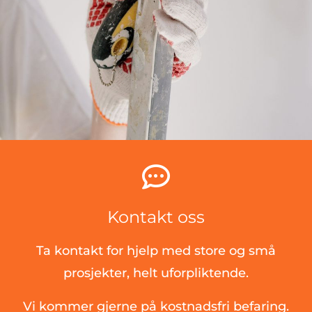

Kontakt oss
Ta kontakt for hjelp med store og små
prosjekter, helt uforpliktende.
Vi kommer gjerne på kostnadsfri befaring.